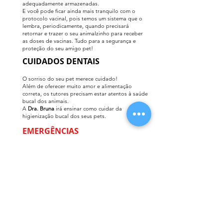
adequadamente armazenadas.
E você pode ficar ainda mais tranquilo com o
protocolo vacinal, pois temos um sistema que o
lembra, periodicamente, quando precisará
retornar e trazer o seu animalzinho para receber
as doses de vacinas.
Tudo para a segurança e
proteção do seu amigo pet!
CUIDADOS DENTAIS
O sorriso do seu pet merece cuidado!
Além de oferecer muito amor e alimentação
correta, os tutores precisam estar atentos à saúde
bucal dos animais.
A
Dra. Bruna
irá ensinar como cuidar da
higienização bucal dos seus pets.
EMERGÊNCIAS
Diante uma ocorrência emergencial, é natural
que todos fiquem assustados.
Mas lembre-se: um dos pontos cruciais, e
determinante nessa situação, é você conseguir
manter a calma e buscar a melhor rota de ajuda
para salvar a vida do seu pet.
Ligue para a
Dra.
Bruna
, e ela lhe orientará nos próximos passos
com a total segurança e tranquilidade.
CIRURGIAS